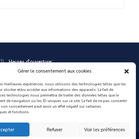
Heures d'ouverture:
Lundi : 8:30 – 12:00 | 14:00 – 18:00
Gérer le consentement aux cookies
Mardi : 13:30 – 18:00
Mercredi : 08:30 – 12:00 | 14:00 – 17:00
les meilleures expériences, nous utilisons des technologies telles que les
Jeudi : 13:30 – 18:00
r stocker et/ou accéder aux informations des appareils. Le fait de
 ces technologies nous permettra de traiter des données telles que le
Vendredi : 08:30 – 12:00 | 14:00 – 17:00
t de navigation ou les ID uniques sur ce site. Le fait de ne pas consentir
Samedi : Fermée
r son consentement peut avoir un effet négatif sur certaines
Dimanche : Fermée
ques et fonctions.
cepter
Refuser
Voir les préférences