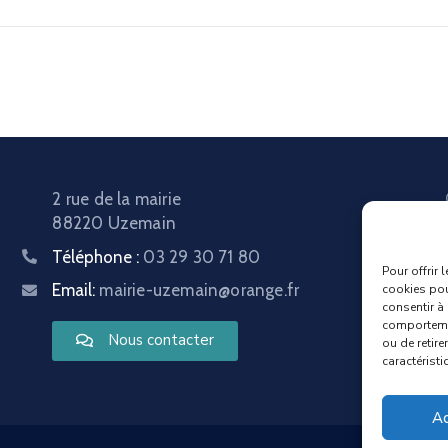
2 rue de la mairie
88220 Uzemain
Téléphone :
03 29 30 71 80
Pour offrir 
Email:
mairie-uzemain@orange.fr
cookies pou
consentir à
comportemen
Nous contacter
ou de retire
caractéristi
Ac