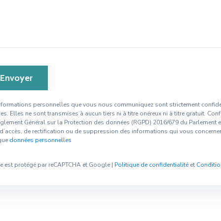
nformations personnelles que vous nous communiquez sont strictement confiden
ces. Elles ne sont transmises à aucun tiers ni à titre onéreux ni à titre gratuit. C
glement Général sur la Protection des données (RGPD) 2016/679 du Parlement eu
 d’accès, de rectification ou de suppression des informations qui vous concerne
ique
données personnelles
te est protégé par reCAPTCHA et Google |
Politique de confidentialité
et
Conditio