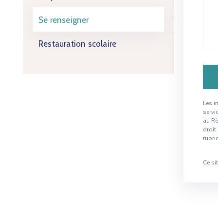
Se renseigner
Restauration scolaire
Les i
servi
au Rè
droit
rubr
Ce si