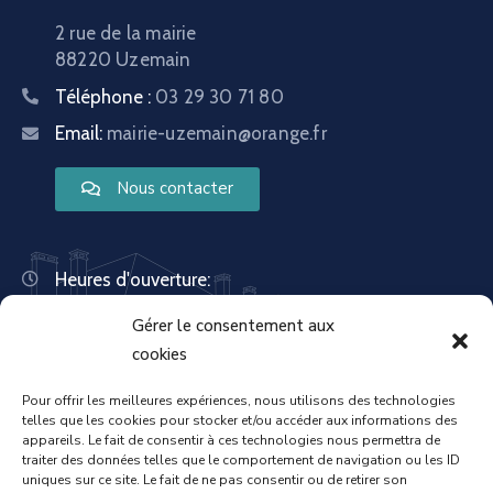
2 rue de la mairie
88220 Uzemain
Téléphone :
03 29 30 71 80
Email:
mairie-uzemain@orange.fr
Nous contacter
Heures d'ouverture:
Lundi : 8:30 – 12:00 | 14:00 – 18:00
Gérer le consentement aux
Mardi : 13:30 – 18:00
Mercredi : 08:30 – 12:00 | 14:00 – 17:00
cookies
Jeudi : 13:30 – 18:00
Vendredi : 08:30 – 12:00 | 14:00 – 17:00
Pour offrir les meilleures expériences, nous utilisons des technologies
telles que les cookies pour stocker et/ou accéder aux informations des
Samedi : Fermée
appareils. Le fait de consentir à ces technologies nous permettra de
Dimanche : Fermée
traiter des données telles que le comportement de navigation ou les ID
uniques sur ce site. Le fait de ne pas consentir ou de retirer son