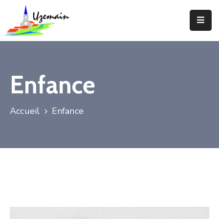
Actualités
Agenda
Enfance
Votre
Commune
Accueil
Enfance
Votre
Mairie
Services
Vie
Locale
Enfance