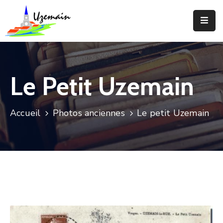
Actualités
Agenda
Le Petit Uzemain
Votre
Commune
Accueil
Photos anciennes
Le petit Uzemain
Votre
Mairie
Services
Vie
Locale
Enfance