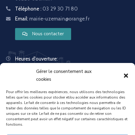
Téléphone :
03 29 30 71 80
Email:
mairie-uzemain@orange.fr
Nous contacter
Heures d'ouverture:
Lundi : 8:30 – 12:00 | 14:00 – 18:00
Gérer le consentement aux
Mardi : 13:30 – 18:00
Mercredi : 08:30 – 12:00 | 14:00 – 17:00
cookies
Jeudi : 13:30 – 18:00
Vendredi : 08:30 – 12:00 | 14:00 – 17:00
Pour offrir les meilleures expériences, nous utilisons des technologies
telles que les cookies pour stocker et/ou accéder aux informations des
Samedi : Fermée
appareils. Le fait de consentir à ces technologies nous permettra de
Dimanche : Fermée
traiter des données telles que le comportement de navigation ou les ID
uniques sur ce site. Le fait de ne pas consentir ou de retirer son
consentement peut avoir un effet négatif sur certaines caractéristiques et
fonctions.