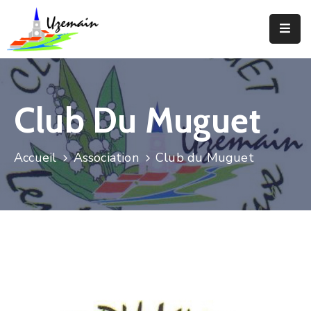
Actualités
Agenda
Club Du Muguet
Votre
Commune
Accueil
Association
Club du Muguet
Votre
Mairie
Services
Vie
Locale
Enfance