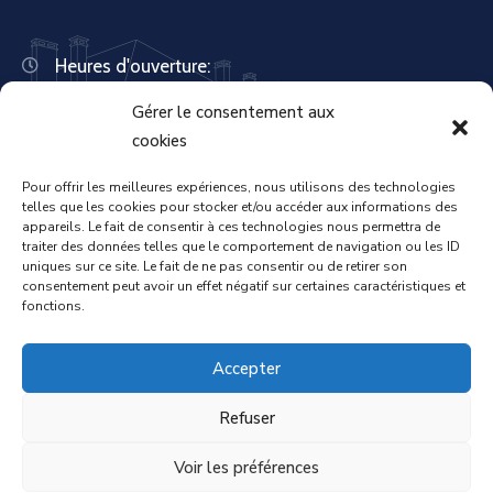
Heures d'ouverture:
Lundi : 8:30 – 12:00 | 14:00 – 18:00
Gérer le consentement aux
Mardi : 13:30 – 18:00
Mercredi : 08:30 – 12:00 | 14:00 – 17:00
cookies
Jeudi : 13:30 – 18:00
Vendredi : 08:30 – 12:00 | 14:00 – 17:00
Pour offrir les meilleures expériences, nous utilisons des technologies
telles que les cookies pour stocker et/ou accéder aux informations des
Samedi : Fermée
appareils. Le fait de consentir à ces technologies nous permettra de
Dimanche : Fermée
traiter des données telles que le comportement de navigation ou les ID
uniques sur ce site. Le fait de ne pas consentir ou de retirer son
consentement peut avoir un effet négatif sur certaines caractéristiques et
fonctions.
Accueil
Mentions légales
Accepter
Refuser
Politique de confidentialité
Voir les préférences