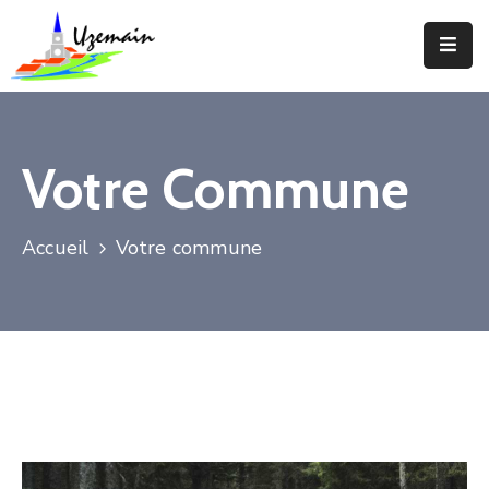
Actualités
Agenda
Votre Commune
Votre
Commune
Accueil
Votre commune
Votre
Mairie
Services
Vie
Locale
Enfance