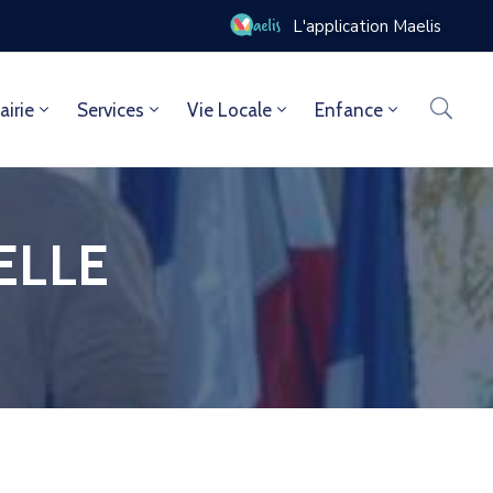
L'application Maelis
airie
Services
Vie Locale
Enfance
ELLE