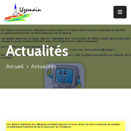
Actualités
Agenda
Actualités
Votre
Commune
Accueil
Actualités
Votre
Mairie
Services
Vie
Locale
Enfance