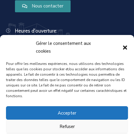
Nous contacter
Heures d'ouverture:
Lundi : 8:30 – 12:00 | 14:00 – 18:00
Gérer le consentement aux
Mardi : 13:30 – 18:00
Mercredi : 08:30 – 12:00 | 14:00 – 17:00
cookies
Jeudi : 13:30 – 18:00
Vendredi : 08:30 – 12:00 | 14:00 – 17:00
Pour offrir les meilleures expériences, nous utilisons des technologies
telles que les cookies pour stocker et/ou accéder aux informations des
Samedi : Fermée
appareils. Le fait de consentir à ces technologies nous permettra de
Dimanche : Fermée
traiter des données telles que le comportement de navigation ou les ID
uniques sur ce site. Le fait de ne pas consentir ou de retirer son
consentement peut avoir un effet négatif sur certaines caractéristiques et
fonctions.
Accueil
Mentions légales
Accepter
Refuser
Politique de confidentialité