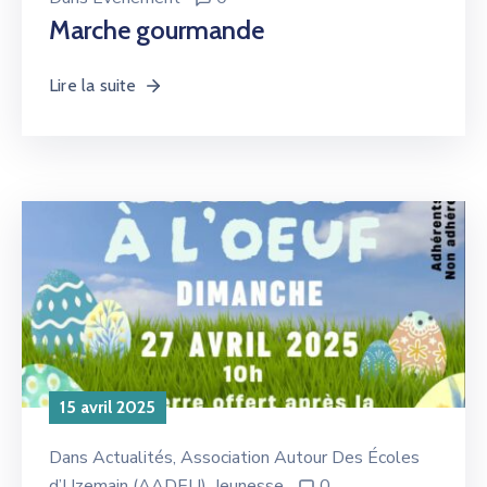
Marche gourmande
Lire la suite
15 avril 2025
Dans
Actualités
‚
Association Autour Des Écoles
d’Uzemain (AADEU)
‚
Jeunesse
0