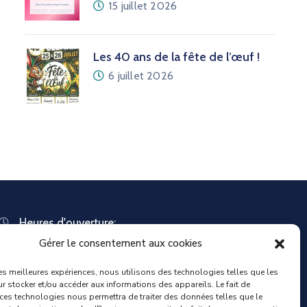
15 juillet 2026
Les 40 ans de la fête de l’œuf !
6 juillet 2026
Heures d'ouverture:
Lundi : 8:30 – 12:00 | 14:00 – 18:00
Gérer le consentement aux cookies
Mardi : 13:30 – 18:00
Mercredi : 08:30 – 12:00 | 14:00 – 17:00
les meilleures expériences, nous utilisons des technologies telles que les
Jeudi : 13:30 – 18:00
r stocker et/ou accéder aux informations des appareils. Le fait de
 ces technologies nous permettra de traiter des données telles que le
Vendredi : 08:30 – 12:00 | 14:00 – 17:00