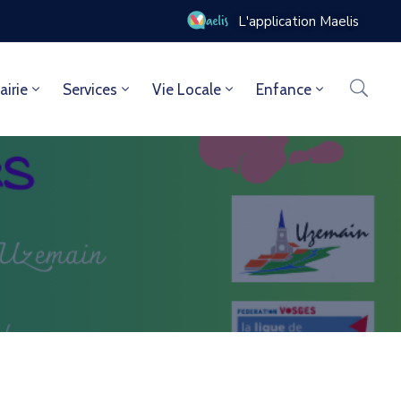
0
L'application Maelis
airie
Services
Vie Locale
Enfance