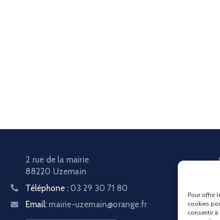
2 rue de la mairie
88220 Uzemain
Téléphone :
03 29 30 71 80
Pour offrir 
Email:
mairie-uzemain@orange.fr
cookies pou
consentir à