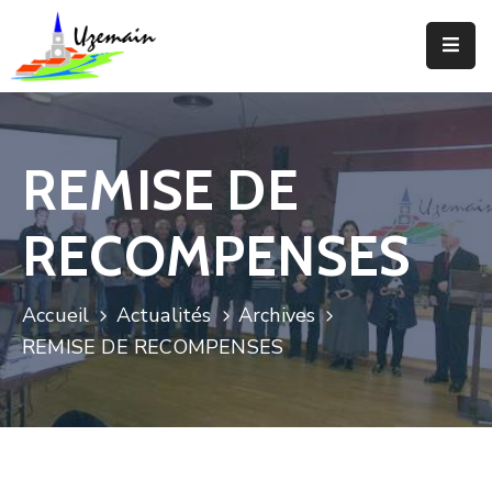
Actualités
Agenda
REMISE DE
Votre
Commune
RECOMPENSES
Votre
Mairie
Accueil
Actualités
Archives
REMISE DE RECOMPENSES
Services
Vie
Locale
Enfance