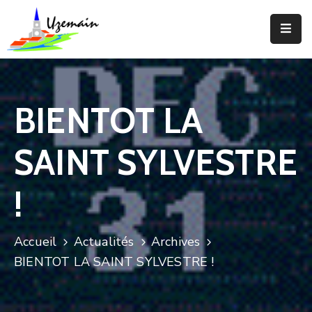
Actualités
Agenda
BIENTOT LA
Votre
Commune
SAINT SYLVESTRE
Votre
Mairie
!
Services
Accueil
Actualités
Archives
Vie
BIENTOT LA SAINT SYLVESTRE !
Locale
Enfance