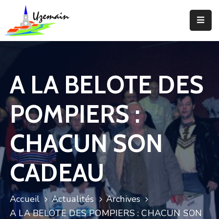
Actualités
Agenda
A LA BELOTE DES
Votre
Commune
POMPIERS :
Votre
Mairie
CHACUN SON
Services
CADEAU
Vie
Locale
Accueil
Actualités
Archives
Enfance
A LA BELOTE DES POMPIERS : CHACUN SON