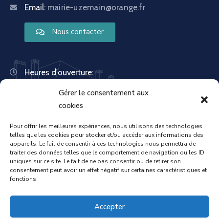
Email:
mairie-uzemain@orange.fr
Nous contacter
Heures d'ouverture:
Lundi : 8:30 – 12:00 | 14:00 – 18:00
Gérer le consentement aux
Mardi : 13:30 – 18:00
Mercredi : 08:30 – 12:00 | 14:00 – 17:00
cookies
Jeudi : 13:30 – 18:00
Vendredi : 08:30 – 12:00 | 14:00 – 17:00
Pour offrir les meilleures expériences, nous utilisons des technologies
telles que les cookies pour stocker et/ou accéder aux informations des
Samedi : Fermée
appareils. Le fait de consentir à ces technologies nous permettra de
Dimanche : Fermée
traiter des données telles que le comportement de navigation ou les ID
uniques sur ce site. Le fait de ne pas consentir ou de retirer son
consentement peut avoir un effet négatif sur certaines caractéristiques et
fonctions.
Accueil
Mentions légales
Accepter