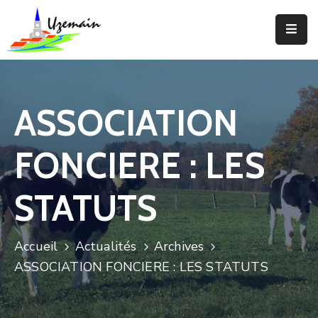
Actualités
Agenda
ASSOCIATION
Votre
Commune
FONCIERE : LES
Votre
Mairie
STATUTS
Services
Accueil
Actualités
Archives
Vie
ASSOCIATION FONCIERE : LES STATUTS
Locale
Enfance