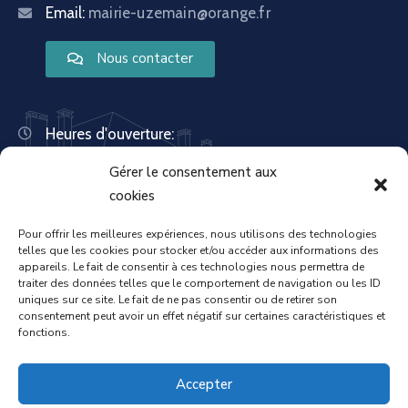
Email:
mairie-uzemain@orange.fr
Nous contacter
Heures d'ouverture:
Lundi : 8:30 – 12:00 | 14:00 – 18:00
Gérer le consentement aux
Mardi : 13:30 – 18:00
Mercredi : 08:30 – 12:00 | 14:00 – 17:00
cookies
Jeudi : 13:30 – 18:00
Vendredi : 08:30 – 12:00 | 14:00 – 17:00
Pour offrir les meilleures expériences, nous utilisons des technologies
telles que les cookies pour stocker et/ou accéder aux informations des
Samedi : Fermée
appareils. Le fait de consentir à ces technologies nous permettra de
Dimanche : Fermée
traiter des données telles que le comportement de navigation ou les ID
uniques sur ce site. Le fait de ne pas consentir ou de retirer son
consentement peut avoir un effet négatif sur certaines caractéristiques et
fonctions.
Accueil
Mentions légales
Accepter