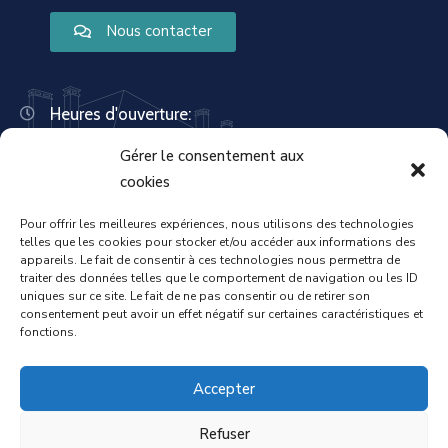
Nous contacter
Heures d'ouverture:
Lundi : 8:30 – 12:00 | 14:00 – 18:00
Gérer le consentement aux
Mardi : 13:30 – 18:00
Mercredi : 08:30 – 12:00 | 14:00 – 17:00
cookies
Jeudi : 13:30 – 18:00
Vendredi : 08:30 – 12:00 | 14:00 – 17:00
Pour offrir les meilleures expériences, nous utilisons des technologies
telles que les cookies pour stocker et/ou accéder aux informations des
Samedi : Fermée
appareils. Le fait de consentir à ces technologies nous permettra de
Dimanche : Fermée
traiter des données telles que le comportement de navigation ou les ID
uniques sur ce site. Le fait de ne pas consentir ou de retirer son
consentement peut avoir un effet négatif sur certaines caractéristiques et
fonctions.
Accueil
Mentions légales
Accepter
Refuser
Politique de confidentialité