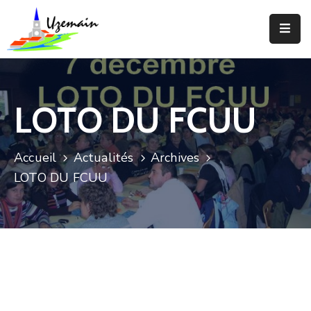
Actualités
Agenda
LOTO DU FCUU
Votre
Commune
Accueil
Actualités
Archives
Votre
LOTO DU FCUU
Mairie
Services
Vie
Locale
Enfance