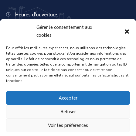
Heures d'ouverture:
Lundi : 8:30 – 12:00 | 14:00 – 18:00
Gérer le consentement aux
Mardi : 13:30 – 18:00
Mercredi : 08:30 – 12:00 | 14:00 – 17:00
cookies
Jeudi : 13:30 – 18:00
Vendredi : 08:30 – 12:00 | 14:00 – 17:00
Pour offrir les meilleures expériences, nous utilisons des technologies
telles que les cookies pour stocker et/ou accéder aux informations des
Samedi : Fermée
appareils. Le fait de consentir à ces technologies nous permettra de
Dimanche : Fermée
traiter des données telles que le comportement de navigation ou les ID
uniques sur ce site. Le fait de ne pas consentir ou de retirer son
consentement peut avoir un effet négatif sur certaines caractéristiques et
fonctions.
Accueil
Mentions légales
Accepter
Refuser
Politique de confidentialité
Voir les préférences
Politique de cookies
Contact