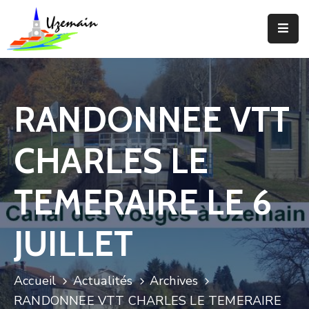
Actualités
Agenda
RANDONNEE VTT
Votre
Commune
CHARLES LE
Votre
Mairie
TEMERAIRE LE 6
Services
JUILLET
Vie
Locale
Accueil
Actualités
Archives
Enfance
RANDONNEE VTT CHARLES LE TEMERAIRE