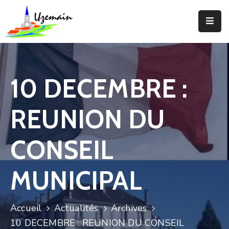
Actualités
Agenda
10 DECEMBRE :
Votre
Commune
REUNION DU
Votre
Mairie
CONSEIL
Services
MUNICIPAL
Vie
Locale
Accueil
Actualités
Archives
Enfance
10 DECEMBRE : REUNION DU CONSEIL