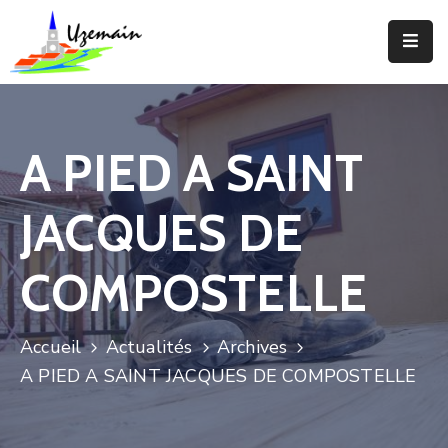
Actualités
Agenda
A PIED A SAINT
Votre
Commune
JACQUES DE
Votre
Mairie
COMPOSTELLE
Services
Accueil
Actualités
Archives
Vie
A PIED A SAINT JACQUES DE COMPOSTELLE
Locale
Enfance