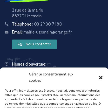
2 rue de la mairie
88220 Uzemain
Téléphone :
03 29 30 71 80
Email:
mairie-uzemain@orange.fr
Nous contacter
Heures d'ouverture:
Lundi : 8:30 – 12:00 | 14:00 – 18:00
Gérer le consentement aux
Mardi : 13:30 – 18:00
Mercredi : 08:30 – 12:00 | 14:00 – 17:00
cookies
Jeudi : 13:30 – 18:00
Vendredi : 08:30 – 12:00 | 14:00 – 17:00
Pour offrir les meilleures expériences, nous utilisons des technologies
telles que les cookies pour stocker et/ou accéder aux informations des
Samedi : Fermée
appareils. Le fait de consentir à ces technologies nous permettra de
Dimanche : Fermée
traiter des données telles que le comportement de navigation ou les ID