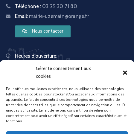
Téléphone :
03 29 30 71 80
Email:
mairie-uzemain@orange.fr
Nous contacter
Heures d'ouverture:
Lundi : 8:30 – 12:00 | 14:00 – 18:00
Gérer le consentement aux
Mardi : 13:30 – 18:00
Mercredi : 08:30 – 12:00 | 14:00 – 17:00
cookies
Jeudi : 13:30 – 18:00
Vendredi : 08:30 – 12:00 | 14:00 – 17:00
Pour offrir les meilleures expériences, nous utilisons des technologies
telles que les cookies pour stocker et/ou accéder aux informations des
Samedi : Fermée
appareils. Le fait de consentir à ces technologies nous permettra de
Dimanche : Fermée
traiter des données telles que le comportement de navigation ou les ID
uniques sur ce site. Le fait de ne pas consentir ou de retirer son
consentement peut avoir un effet négatif sur certaines caractéristiques et
fonctions.