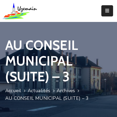
Actualités
Agenda
AU CONSEIL
Votre
Commune
MUNICIPAL
Votre
Mairie
(SUITE) – 3
Services
Accueil
Actualités
Archives
Vie
AU CONSEIL MUNICIPAL (SUITE) – 3
Locale
Enfance