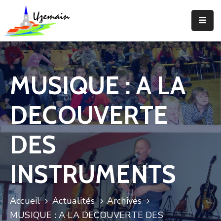
Actualités
Agenda
MUSIQUE : A LA
Votre
Commune
DECOUVERTE
Votre
Mairie
DES
Services
INSTRUMENTS
Vie
Locale
Accueil
Actualités
Archives
Enfance
MUSIQUE : A LA DECOUVERTE DES