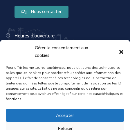
Nous contacter
Heures d'ouverture:
Lundi : 8:30 – 12:00 | 14:00 – 18:00
Gérer le consentement aux
Mardi : 13:30 – 18:00
Mercredi : 08:30 – 12:00 | 14:00 – 17:00
cookies
Jeudi : 13:30 – 18:00
Vendredi : 08:30 – 12:00 | 14:00 – 17:00
Pour offrir les meilleures expériences, nous utilisons des technologies
telles que les cookies pour stocker et/ou accéder aux informations des
Samedi : Fermée
appareils. Le fait de consentir à ces technologies nous permettra de
Dimanche : Fermée
traiter des données telles que le comportement de navigation ou les ID
uniques sur ce site. Le fait de ne pas consentir ou de retirer son
consentement peut avoir un effet négatif sur certaines caractéristiques et
fonctions.
Accueil
Mentions légales
Accepter
Refuser