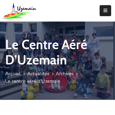
Actualités
Agenda
Le Centre Aéré
Votre
Commune
D’Uzemain
Votre
Mairie
Accueil
Actualités
Archives
Le centre aéré d’Uzemain
Services
Vie
Locale
Enfance