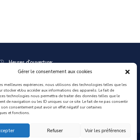
Heures d'ouverture:
Lundi : 8:30 – 12:00 | 14:00 – 18:00
Gérer le consentement aux cookies
Mardi : 13:30 – 18:00
Mercredi : 08:30 – 12:00 | 14:00 – 17:00
les meilleures expériences, nous utilisons des technologies telles que les
Jeudi : 13:30 – 18:00
r stocker et/ou accéder aux informations des appareils. Le fait de
 ces technologies nous permettra de traiter des données telles que le
Vendredi : 08:30 – 12:00 | 14:00 – 17:00
t de navigation ou les ID uniques sur ce site. Le fait de ne pas consentir
Samedi : Fermée
r son consentement peut avoir un effet négatif sur certaines
Dimanche : Fermée
ques et fonctions.
cepter
Refuser
Voir les préférences