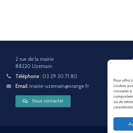
2 rue de la mairie
88220 Uzemain
Téléphone :
03 29 30 71 80
Pour offrir 
Email:
mairie-uzemain@orange.fr
cookies pou
consentir à
comportemen
Nous contacter
ou de retire
caractéristi
Ac