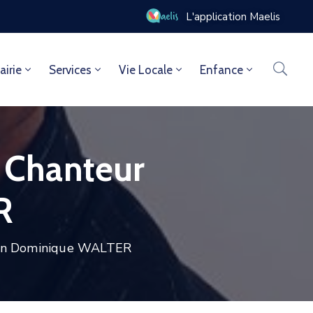
L'application Maelis
airie
Services
Vie Locale
Enfance
 Chanteur
R
ien Dominique WALTER