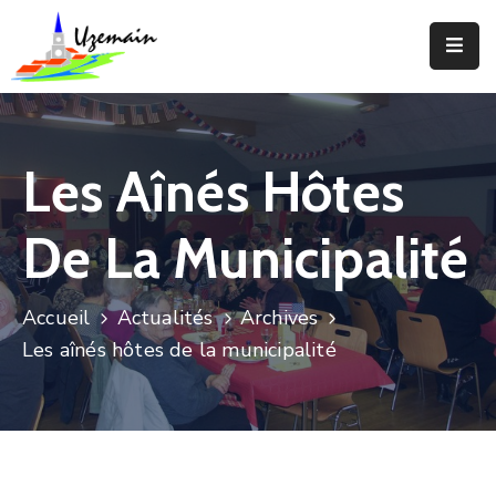
Actualités
Agenda
Les Aînés Hôtes
Votre
Commune
De La Municipalité
Votre
Mairie
Accueil
Actualités
Archives
Les aînés hôtes de la municipalité
Services
Vie
Locale
Enfance