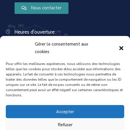
Nous contacter
Heures d'ouverture:
Lundi : 8:30 – 12:00 | 14:00 – 18:00
Gérer le consentement aux
Mardi : 13:30 – 18:00
Mercredi : 08:30 – 12:00 | 14:00 – 17:00
cookies
Jeudi : 13:30 – 18:00
Vendredi : 08:30 – 12:00 | 14:00 – 17:00
Pour offrir les meilleures expériences, nous utilisons des technologies
telles que les cookies pour stocker et/ou accéder aux informations des
Samedi : Fermée
appareils. Le fait de consentir à ces technologies nous permettra de
Dimanche : Fermée
traiter des données telles que le comportement de navigation ou les ID
uniques sur ce site. Le fait de ne pas consentir ou de retirer son
consentement peut avoir un effet négatif sur certaines caractéristiques et
fonctions.
Accueil
Mentions légales
Accepter
Refuser
Politique de confidentialité