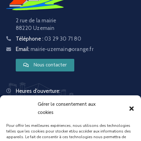
2 rue de la mairie
88220 Uzemain
Téléphone :
03 29 30 71 80
Email:
mairie-uzemain@orange.fr
Nous contacter
Heures d'ouverture:
Lundi : 8:30 – 12:00 | 14:00 – 18:00
Gérer le consentement aux
Mardi : 13:30 – 18:00
Mercredi : 08:30 – 12:00 | 14:00 – 17:00
cookies
Jeudi : 13:30 – 18:00
Vendredi : 08:30 – 12:00 | 14:00 – 17:00
Pour offrir les meilleures expériences, nous utilisons des technologies
telles que les cookies pour stocker et/ou accéder aux informations des
Samedi : Fermée
appareils. Le fait de consentir à ces technologies nous permettra de
Dimanche : Fermée