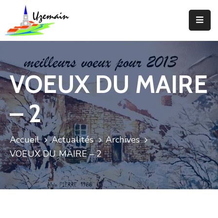
Actualités
Agenda
VOEUX DU MAIRE
Votre
Commune
– 2
Votre
Mairie
Accueil
Actualités
Archives
VOEUX DU MAIRE – 2
Services
Vie
Locale
Enfance