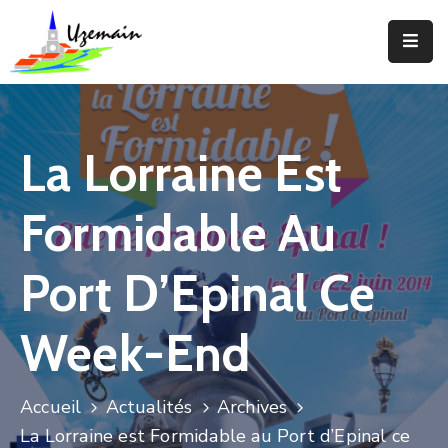
Actualités
Agenda
La Lorraine Est
Votre
Commune
Formidable Au
Votre
Mairie
Port D’Epinal Ce
Services
Week-End
Vie
Locale
Accueil
Actualités
Archives
Enfance
La Lorraine est Formidable au Port d’Epinal ce