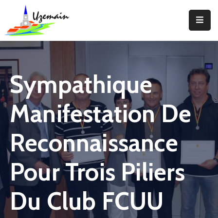
Actualités
Agenda
Sympathique
Votre
Commune
Manifestation De
Votre
Mairie
Reconnaissance
Services
Pour Trois Piliers
Vie
Locale
Du Club FCUU
Enfance