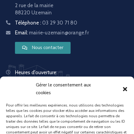
2 rue de la mairie
88220 Uzemain
Téléphone :
03 29 30 71 80
Email:
mairie-uzemain@orange.fr
Nous contacter
Heures d'ouverture:
Lundi : 8:30 – 12:00 | 14:00 – 18:00
Gérer le consentement aux
Mardi : 13:30 – 18:00
Mercredi : 08:30 – 12:00 | 14:00 – 17:00
cookies
Jeudi : 13:30 – 18:00
Vendredi : 08:30 – 12:00 | 14:00 – 17:00
Pour offrir les meilleures expériences, nous utilisons des technologies
telles que les cookies pour stocker et/ou accéder aux informations des
Samedi : Fermée
appareils. Le fait de consentir à ces technologies nous permettra de
Dimanche : Fermée
traiter des données telles que le comportement de navigation ou les ID
uniques sur ce site. Le fait de ne pas consentir ou de retirer son
consentement peut avoir un effet négatif sur certaines caractéristiques et