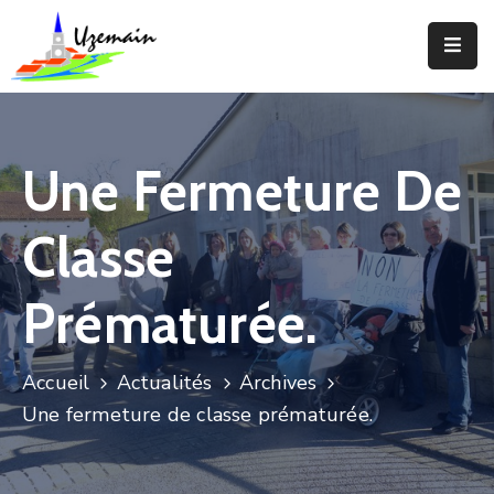
Actualités
Agenda
Une Fermeture De
Votre
Commune
Classe
Votre
Mairie
Prématurée.
Services
Accueil
Actualités
Archives
Vie
Une fermeture de classe prématurée.
Locale
Enfance