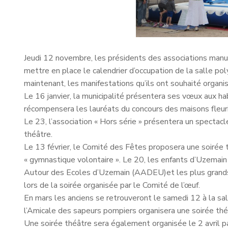
Jeudi 12 novembre, les présidents des associations manuz
mettre en place le calendrier d’occupation de la salle pol
maintenant, les manifestations qu’ils ont souhaité organis
Le 16 janvier, la municipalité présentera ses vœux aux ha
récompensera les lauréats du concours des maisons fleu
Le 23, l’association « Hors série » présentera un spectac
théâtre.
Le 13 février, le Comité des Fêtes proposera une soirée th
« gymnastique volontaire ». Le 20, les enfants d’Uzemain p
Autour des Ecoles d’Uzemain (AADEU)et les plus grands p
lors de la soirée organisée par le Comité de l’œuf.
En mars les anciens se retrouveront le samedi 12 à la sal
l’Amicale des sapeurs pompiers organisera une soirée thé
Une soirée théâtre sera également organisée le 2 avril p