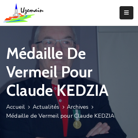
Actualités
Agenda
Médaille De
Votre
Commune
Vermeil Pour
Votre
Mairie
Claude KEDZIA
Services
Accueil
Actualités
Archives
Vie
Médaille de Vermeil pour Claude KEDZIA
Locale
Enfance