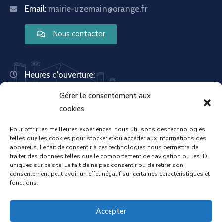
Email:
mairie-uzemain@orange.fr
Nous contacter
Heures d'ouverture:
Lundi : 8:30 – 12:00 | 14:00 – 18:00
Gérer le consentement aux
Mardi : 13:30 – 18:00
Mercredi : 08:30 – 12:00 | 14:00 – 17:00
cookies
Jeudi : 13:30 – 18:00
Vendredi : 08:30 – 12:00 | 14:00 – 17:00
Pour offrir les meilleures expériences, nous utilisons des technologies
telles que les cookies pour stocker et/ou accéder aux informations des
Samedi : Fermée
appareils. Le fait de consentir à ces technologies nous permettra de
Dimanche : Fermée
traiter des données telles que le comportement de navigation ou les ID
uniques sur ce site. Le fait de ne pas consentir ou de retirer son
consentement peut avoir un effet négatif sur certaines caractéristiques et
fonctions.
Accueil
Mentions légales
Accepter