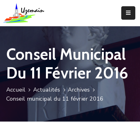
Actualités
Agenda
Conseil Municipal
Votre
Commune
Du 11 Février 2016
Votre
Mairie
Accueil
Actualités
Archives
Conseil municipal du 11 février 2016
Services
Vie
Locale
Enfance