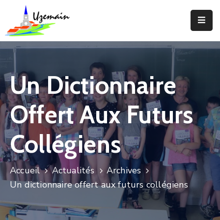
Actualités
Agenda
Un Dictionnaire
Votre
Commune
Offert Aux Futurs
Votre
Mairie
Collégiens
Services
Accueil
Actualités
Archives
Vie
Un dictionnaire offert aux futurs collégiens
Locale
Enfance