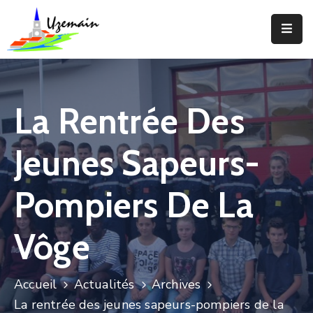
Actualités
Agenda
La Rentrée Des
Votre
Commune
Jeunes Sapeurs-
Votre
Mairie
Pompiers De La
Services
Vôge
Vie
Locale
Accueil
Actualités
Archives
Enfance
La rentrée des jeunes sapeurs-pompiers de la