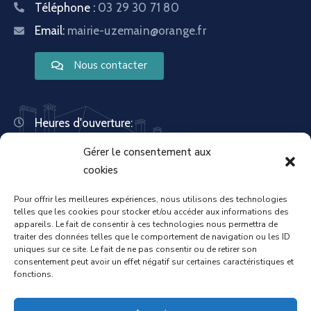
Téléphone :
03 29 30 71 80
Email:
mairie-uzemain@orange.fr
Nous contacter
Heures d'ouverture:
Lundi : 8:30 – 12:00 | 14:00 – 18:00
Gérer le consentement aux
Mardi : 13:30 – 18:00
Mercredi : 08:30 – 12:00 | 14:00 – 17:00
cookies
Jeudi : 13:30 – 18:00
Vendredi : 08:30 – 12:00 | 14:00 – 17:00
Pour offrir les meilleures expériences, nous utilisons des technologies
telles que les cookies pour stocker et/ou accéder aux informations des
Samedi : Fermée
appareils. Le fait de consentir à ces technologies nous permettra de
Dimanche : Fermée
traiter des données telles que le comportement de navigation ou les ID
uniques sur ce site. Le fait de ne pas consentir ou de retirer son
consentement peut avoir un effet négatif sur certaines caractéristiques et
fonctions.
Accueil
Mentions légales