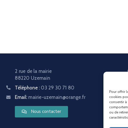
2 rue de la mairie
88220 Uzemain
Téléphone :
03 29 30 71 80
Pour offrir 
Email:
mairie-uzemain@orange.fr
cookies pou
consentir à
comportemen
Nous contacter
ou de retire
caractéristi