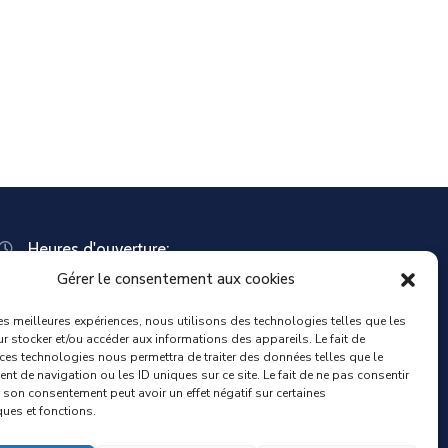
Heures d'ouverture:
Lundi : 8:30 – 12:00 | 14:00 – 18:00
Gérer le consentement aux cookies
Mardi : 13:30 – 18:00
Mercredi : 08:30 – 12:00 | 14:00 – 17:00
les meilleures expériences, nous utilisons des technologies telles que les
Jeudi : 13:30 – 18:00
r stocker et/ou accéder aux informations des appareils. Le fait de
 ces technologies nous permettra de traiter des données telles que le
Vendredi : 08:30 – 12:00 | 14:00 – 17:00
t de navigation ou les ID uniques sur ce site. Le fait de ne pas consentir
Samedi : Fermée
r son consentement peut avoir un effet négatif sur certaines
Dimanche : Fermée
ques et fonctions.