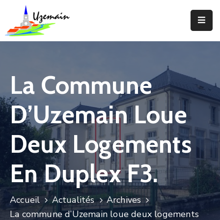
Actualités
Agenda
La Commune
Votre
Commune
D’Uzemain Loue
Votre
Mairie
Deux Logements
Services
En Duplex F3.
Vie
Locale
Accueil
Actualités
Archives
Enfance
La commune d’Uzemain loue deux logements