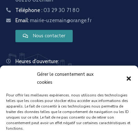
Téléphone :
03 29 30 71 80
Email:
mairie-uzemain@orange.fr
Nous contacter
Heures d'ouverture:
Lundi : 8:30 – 12:00 | 14:00 – 18:00
Gérer le consentement aux
Mardi : 13:30 – 18:00
Mercredi : 08:30 – 12:00 | 14:00 – 17:00
cookies
Jeudi : 13:30 – 18:00
Vendredi : 08:30 – 12:00 | 14:00 – 17:00
Pour offrir les meilleures expériences, nous utilisons des technologies
telles que les cookies pour stocker et/ou accéder aux informations des
Samedi : Fermée
appareils. Le fait de consentir à ces technologies nous permettra de
Dimanche : Fermée
traiter des données telles que le comportement de navigation ou les ID
uniques sur ce site. Le fait de ne pas consentir ou de retirer son
consentement peut avoir un effet négatif sur certaines caractéristiques et
fonctions.