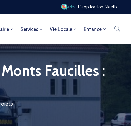
0
L'application Maelis
airie
Services
Vie Locale
Enfance
onts Faucilles :
rojets