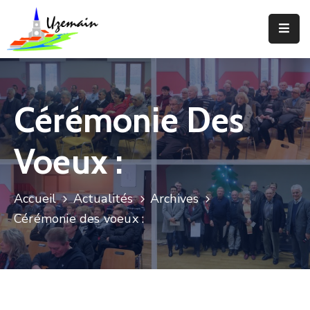
Actualités
Agenda
Cérémonie Des
Votre
Commune
Voeux :
Votre
Mairie
Accueil
Actualités
Archives
Cérémonie des voeux :
Services
Vie
Locale
Enfance