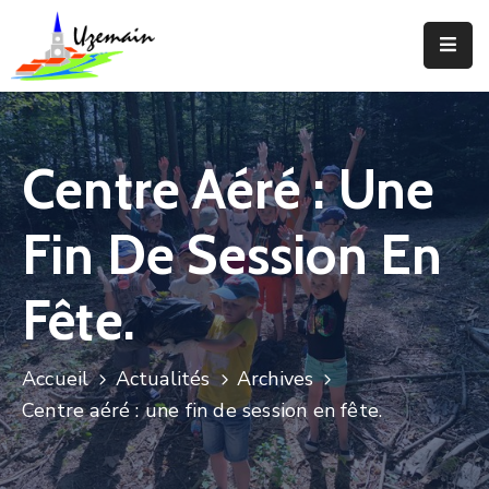
Actualités
Agenda
Centre Aéré : Une
Votre
Commune
Fin De Session En
Votre
Mairie
Fête.
Services
Accueil
Actualités
Archives
Vie
Centre aéré : une fin de session en fête.
Locale
Enfance