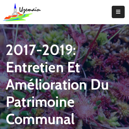
Actualités
Agenda
2017-2019:
Votre
Commune
Entretien Et
Votre
Mairie
Amélioration Du
Services
Patrimoine
Vie
Locale
Communal
Enfance