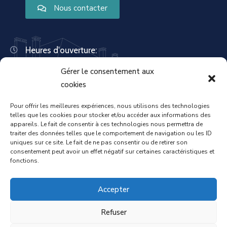
Nous contacter
Heures d'ouverture:
Lundi : 8:30 – 12:00 | 14:00 – 18:00
Gérer le consentement aux
Mardi : 13:30 – 18:00
Mercredi : 08:30 – 12:00 | 14:00 – 17:00
cookies
Jeudi : 13:30 – 18:00
Vendredi : 08:30 – 12:00 | 14:00 – 17:00
Pour offrir les meilleures expériences, nous utilisons des technologies
telles que les cookies pour stocker et/ou accéder aux informations des
Samedi : Fermée
appareils. Le fait de consentir à ces technologies nous permettra de
Dimanche : Fermée
traiter des données telles que le comportement de navigation ou les ID
uniques sur ce site. Le fait de ne pas consentir ou de retirer son
consentement peut avoir un effet négatif sur certaines caractéristiques et
fonctions.
Accueil
Mentions légales
Accepter
Refuser
Politique de confidentialité