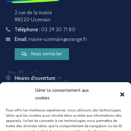
2 rue de la mairie
88220 Uzemain
Téléphone :
03 29 30 71 80
Email:
mairie-uzemain@orange.fr
Nous contacter
Heures d'ouverture:
Lundi : 8:30 – 12:00 | 14:00 – 18:00
Gérer le consentement aux
Mardi : 13:30 – 18:00
Mercredi : 08:30 – 12:00 | 14:00 – 17:00
cookies
Jeudi : 13:30 – 18:00
Vendredi : 08:30 – 12:00 | 14:00 – 17:00
Pour offrir les meilleures expériences, nous utilisons des technologies
telles que les cookies pour stocker et/ou accéder aux informations des
Samedi : Fermée
appareils. Le fait de consentir à ces technologies nous permettra de
Dimanche : Fermée
traiter des données telles que le comportement de navigation ou les ID