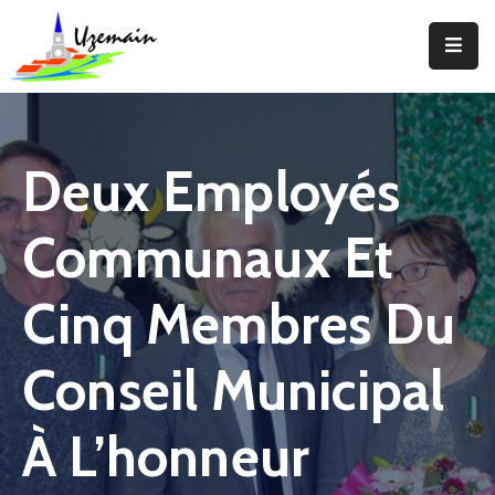
Actualités
Agenda
Deux Employés
Votre
Commune
Communaux Et
Votre
Mairie
Cinq Membres Du
Services
Conseil Municipal
Vie
Locale
À L’honneur
Enfance