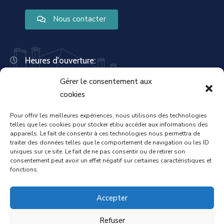
Nous contacter
Heures d'ouverture:
Lundi : 8:30 – 12:00 | 14:00 – 18:00
Gérer le consentement aux
Mardi : 13:30 – 18:00
Mercredi : 08:30 – 12:00 | 14:00 – 17:00
cookies
Jeudi : 13:30 – 18:00
Vendredi : 08:30 – 12:00 | 14:00 – 17:00
Pour offrir les meilleures expériences, nous utilisons des technologies
telles que les cookies pour stocker et/ou accéder aux informations des
Samedi : Fermée
appareils. Le fait de consentir à ces technologies nous permettra de
Dimanche : Fermée
traiter des données telles que le comportement de navigation ou les ID
uniques sur ce site. Le fait de ne pas consentir ou de retirer son
consentement peut avoir un effet négatif sur certaines caractéristiques et
fonctions.
Accueil
Mentions légales
Accepter
Refuser