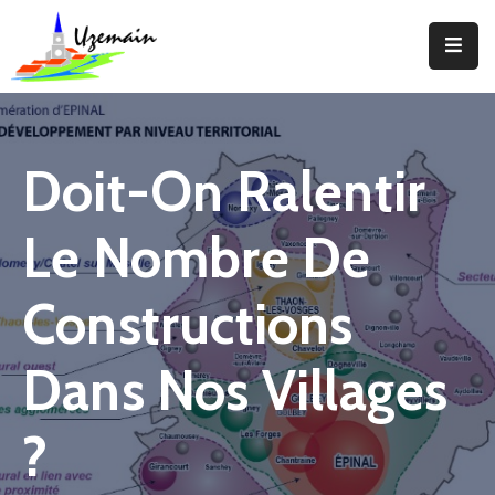
Actualités
Agenda
Doit-On Ralentir
Votre
Commune
Le Nombre De
Votre
Mairie
Constructions
Services
Dans Nos Villages
Vie
Locale
?
Enfance