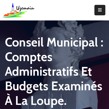
Actualités
Agenda
Conseil Municipal :
Votre
Commune
Comptes
Votre
Mairie
Administratifs Et
Services
Budgets Examinés
Vie
Locale
À La Loupe.
Enfance