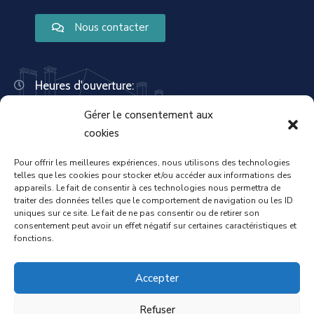
Nous contacter
Heures d'ouverture:
Lundi : 8:30 – 12:00 | 14:00 – 18:00
Gérer le consentement aux
Mardi : 13:30 – 18:00
Mercredi : 08:30 – 12:00 | 14:00 – 17:00
cookies
Jeudi : 13:30 – 18:00
Vendredi : 08:30 – 12:00 | 14:00 – 17:00
Pour offrir les meilleures expériences, nous utilisons des technologies
telles que les cookies pour stocker et/ou accéder aux informations des
Samedi : Fermée
appareils. Le fait de consentir à ces technologies nous permettra de
Dimanche : Fermée
traiter des données telles que le comportement de navigation ou les ID
uniques sur ce site. Le fait de ne pas consentir ou de retirer son
consentement peut avoir un effet négatif sur certaines caractéristiques et
fonctions.
Accueil
Mentions légales
Accepter
Refuser