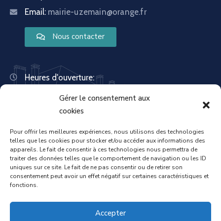
Email:
mairie-uzemain@orange.fr
Nous contacter
Heures d'ouverture:
Lundi : 8:30 – 12:00 | 14:00 – 18:00
Gérer le consentement aux
Mardi : 13:30 – 18:00
Mercredi : 08:30 – 12:00 | 14:00 – 17:00
cookies
Jeudi : 13:30 – 18:00
Vendredi : 08:30 – 12:00 | 14:00 – 17:00
Pour offrir les meilleures expériences, nous utilisons des technologies
telles que les cookies pour stocker et/ou accéder aux informations des
Samedi : Fermée
appareils. Le fait de consentir à ces technologies nous permettra de
Dimanche : Fermée
traiter des données telles que le comportement de navigation ou les ID
uniques sur ce site. Le fait de ne pas consentir ou de retirer son
consentement peut avoir un effet négatif sur certaines caractéristiques et
fonctions.
Accueil
Mentions légales
Accepter