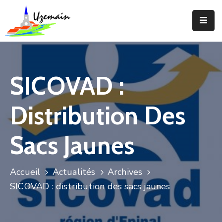
Actualités
Agenda
SICOVAD :
Votre
Commune
Distribution Des
Votre
Mairie
Sacs Jaunes
Services
Accueil
Actualités
Archives
Vie
SICOVAD : distribution des sacs jaunes
Locale
Enfance