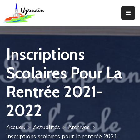
Actualités
Agenda
Inscriptions
Votre
Commune
Scolaires Pour La
Votre
Mairie
Rentrée 2021-
Services
2022
Vie
Locale
Accueil
Actualités
Archives
Enfance
Inscriptions scolaires pour la rentrée 2021-