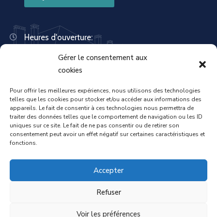
Heures d'ouverture:
Lundi : 8:30 – 12:00 | 14:00 – 18:00
Gérer le consentement aux
Mardi : 13:30 – 18:00
Mercredi : 08:30 – 12:00 | 14:00 – 17:00
cookies
Jeudi : 13:30 – 18:00
Vendredi : 08:30 – 12:00 | 14:00 – 17:00
Pour offrir les meilleures expériences, nous utilisons des technologies
telles que les cookies pour stocker et/ou accéder aux informations des
Samedi : Fermée
appareils. Le fait de consentir à ces technologies nous permettra de
Dimanche : Fermée
traiter des données telles que le comportement de navigation ou les ID
uniques sur ce site. Le fait de ne pas consentir ou de retirer son
consentement peut avoir un effet négatif sur certaines caractéristiques et
fonctions.
Accueil
Mentions légales
Accepter
Refuser
Politique de confidentialité
Voir les préférences