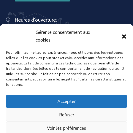
Heures d'ouverture:
Lundi : 8:30 – 12:00 | 14:00 – 18:00
Gérer le consentement aux
Mardi : 13:30 – 18:00
Mercredi : 08:30 – 12:00 | 14:00 – 17:00
cookies
Jeudi : 13:30 – 18:00
Vendredi : 08:30 – 12:00 | 14:00 – 17:00
Pour offrir les meilleures expériences, nous utilisons des technologies
telles que les cookies pour stocker et/ou accéder aux informations des
Samedi : Fermée
appareils. Le fait de consentir à ces technologies nous permettra de
Dimanche : Fermée
traiter des données telles que le comportement de navigation ou les ID
uniques sur ce site. Le fait de ne pas consentir ou de retirer son
consentement peut avoir un effet négatif sur certaines caractéristiques et
fonctions.
Accueil
Mentions légales
Accepter
Refuser
Politique de confidentialité
Voir les préférences