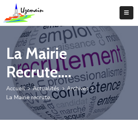
Actualités
Agenda
La Mairie
Votre
Commune
Recrute….
Votre
Mairie
Accueil
Actualités
Archives
La Mairie recrute….
Services
Vie
Locale
Enfance