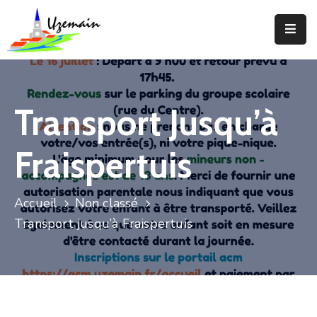
Actualités
Agenda
Transport Jusqu’à
Votre
Commune
Fraispertuis
Votre
Mairie
Accueil
Non classé
Transport jusqu’à Fraispertuis
Services
Vie
Locale
Enfance