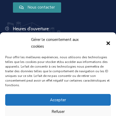
Nous contacter
Heures d'ouverture:
Lundi : 8:30 – 12:00 | 14:00 – 18:00
Gérer le consentement aux
Mardi : 13:30 – 18:00
Mercredi : 08:30 – 12:00 | 14:00 – 17:00
cookies
Jeudi : 13:30 – 18:00
Vendredi : 08:30 – 12:00 | 14:00 – 17:00
Pour offrir les meilleures expériences, nous utilisons des technologies
telles que les cookies pour stocker et/ou accéder aux informations des
Samedi : Fermée
appareils. Le fait de consentir à ces technologies nous permettra de
Dimanche : Fermée
traiter des données telles que le comportement de navigation ou les ID
uniques sur ce site. Le fait de ne pas consentir ou de retirer son
consentement peut avoir un effet négatif sur certaines caractéristiques et
fonctions.
Accueil
Mentions légales
Accepter
Refuser
Politique de confidentialité