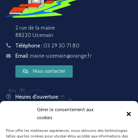
2 rue de la mairie
88220 Uzemain
Téléphone :
03 29 30 71 80
Email:
mairie-uzemain@orange.fr
Nous contacter
Heures d'ouverture:
Lundi : 8:30 – 12:00 | 14:00 – 18:00
Gérer le consentement aux
Mardi : 13:30 – 18:00
Mercredi : 08:30 – 12:00 | 14:00 – 17:00
cookies
Jeudi : 13:30 – 18:00
Vendredi : 08:30 – 12:00 | 14:00 – 17:00
Pour offrir les meilleures expériences, nous utilisons des technologies
telles que les cookies pour stocker et/ou accéder aux informations des
Samedi : Fermée