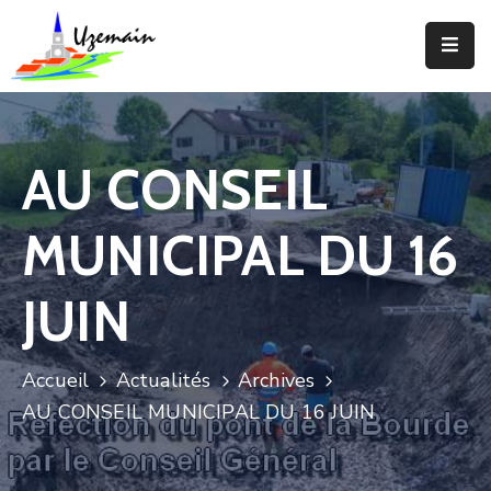
Actualités
Agenda
AU CONSEIL
Votre
Commune
MUNICIPAL DU 16
Votre
Mairie
JUIN
Services
Accueil
Actualités
Archives
Vie
AU CONSEIL MUNICIPAL DU 16 JUIN
Locale
Enfance