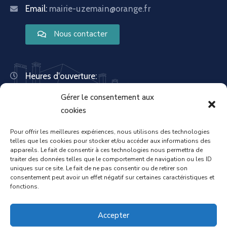
Email:
mairie-uzemain@orange.fr
Nous contacter
Heures d'ouverture:
Lundi : 8:30 – 12:00 | 14:00 – 18:00
Gérer le consentement aux
Mardi : 13:30 – 18:00
Mercredi : 08:30 – 12:00 | 14:00 – 17:00
cookies
Jeudi : 13:30 – 18:00
Vendredi : 08:30 – 12:00 | 14:00 – 17:00
Pour offrir les meilleures expériences, nous utilisons des technologies
telles que les cookies pour stocker et/ou accéder aux informations des
Samedi : Fermée
appareils. Le fait de consentir à ces technologies nous permettra de
Dimanche : Fermée
traiter des données telles que le comportement de navigation ou les ID
uniques sur ce site. Le fait de ne pas consentir ou de retirer son
consentement peut avoir un effet négatif sur certaines caractéristiques et
fonctions.
Accueil
Mentions légales
Accepter