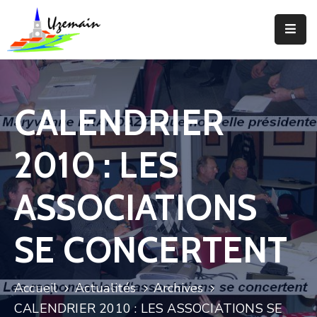
Actualités
Agenda
CALENDRIER
Votre
Commune
2010 : LES
Votre
Mairie
ASSOCIATIONS
Services
SE CONCERTENT
Vie
Locale
Accueil
Actualités
Archives
Enfance
CALENDRIER 2010 : LES ASSOCIATIONS SE