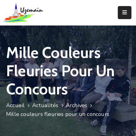
Actualités
Agenda
Mille Couleurs
Votre
Commune
Fleuries Pour Un
Votre
Mairie
Concours
Services
Accueil
Actualités
Archives
Vie
Mille couleurs fleuries pour un concours
Locale
Enfance