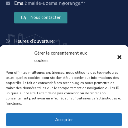
Email:
mairie-uzemain@orange.fr
Nous contacter
Heures d'ouverture:
Lundi : 8:30 – 12:00 | 14:00 – 18:00
Gérer le consentement aux
Mardi : 13:30 – 18:00
Mercredi : 08:30 – 12:00 | 14:00 – 17:00
cookies
Jeudi : 13:30 – 18:00
Vendredi : 08:30 – 12:00 | 14:00 – 17:00
Pour offrir les meilleures expériences, nous utilisons des technologies
telles que les cookies pour stocker et/ou accéder aux informations des
Samedi : Fermée
appareils. Le fait de consentir à ces technologies nous permettra de
Dimanche : Fermée
traiter des données telles que le comportement de navigation ou les ID
uniques sur ce site. Le fait de ne pas consentir ou de retirer son
consentement peut avoir un effet négatif sur certaines caractéristiques et
fonctions.
Accueil
Mentions légales
Accepter