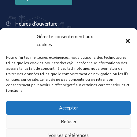
Heures d'ouverture:
Lundi : 8:30 – 12:00 | 14:00 – 18:00
Gérer le consentement aux
Mardi : 13:30 – 18:00
Mercredi : 08:30 – 12:00 | 14:00 – 17:00
cookies
Jeudi : 13:30 – 18:00
Vendredi : 08:30 – 12:00 | 14:00 – 17:00
Pour offrir les meilleures expériences, nous utilisons des technologies
telles que les cookies pour stocker et/ou accéder aux informations des
Samedi : Fermée
appareils. Le fait de consentir à ces technologies nous permettra de
Dimanche : Fermée
traiter des données telles que le comportement de navigation ou les ID
uniques sur ce site. Le fait de ne pas consentir ou de retirer son
consentement peut avoir un effet négatif sur certaines caractéristiques et
fonctions.
Accueil
Mentions légales
Accepter
Refuser
Politique de confidentialité
Voir les préférences