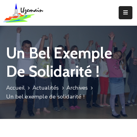
Actualités
Agenda
Un Bel Exemple
Votre
Commune
De Solidarité !
Votre
Mairie
Accueil
Actualités
Archives
Un bel exemple de solidarité !
Services
Vie
Locale
Enfance