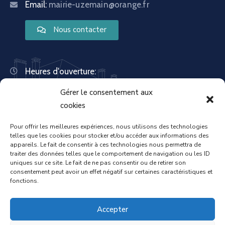
Email:
mairie-uzemain@orange.fr
Nous contacter
Heures d'ouverture:
Lundi : 8:30 – 12:00 | 14:00 – 18:00
Gérer le consentement aux
Mardi : 13:30 – 18:00
Mercredi : 08:30 – 12:00 | 14:00 – 17:00
cookies
Jeudi : 13:30 – 18:00
Vendredi : 08:30 – 12:00 | 14:00 – 17:00
Pour offrir les meilleures expériences, nous utilisons des technologies
telles que les cookies pour stocker et/ou accéder aux informations des
Samedi : Fermée
appareils. Le fait de consentir à ces technologies nous permettra de
Dimanche : Fermée
traiter des données telles que le comportement de navigation ou les ID
uniques sur ce site. Le fait de ne pas consentir ou de retirer son
consentement peut avoir un effet négatif sur certaines caractéristiques et
fonctions.
Accueil
Mentions légales
Accepter