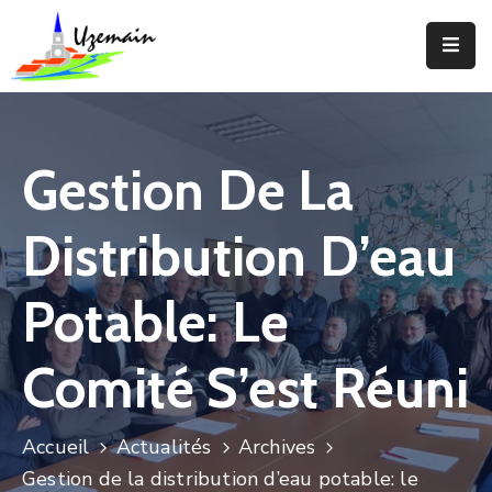
Actualités
Agenda
Gestion De La
Votre
Commune
Distribution D’eau
Votre
Mairie
Potable: Le
Services
Comité S’est Réuni
Vie
Locale
Accueil
Actualités
Archives
Enfance
Gestion de la distribution d’eau potable: le